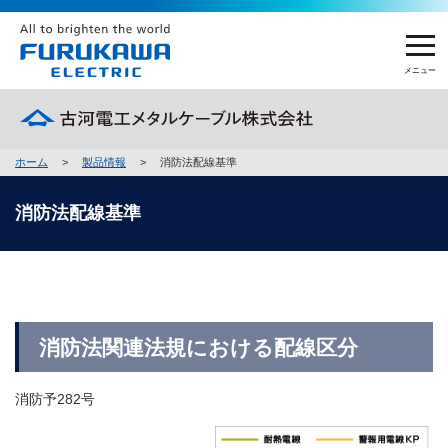
メニュー
ホーム
>
製品情報
>
消防法配線基準
製品情報
消防法配線基準
製品情報 トップ
企業情報
電線
企業情報 トップ
FEMCを知る
めっき製品
社長メッセージ
消防法関連法規における配線区分
FEMCを知る トップ
加工品 他
サステナビリティ
会社概要
FEMCの強み
製品名から探す
消防予282号
サステナビリティ トップ
国内拠点
採用情報
担当者インタビュー