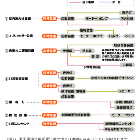
古河電工グループ サステナビリティ（古河電工サイトへ）
沿革
採用情報 トップ
お客様インタビュー
English
お問い合わせ
品質・環境活動
古河電工グループ パーパス
FEMCを知る
（古河電工サイトへ）
労務費転嫁に係る対応方針
先輩社員の声
販売窓口
募集要項
（注1）
非常電源専用受電設備の場合は建物引込み口点より規制されます。